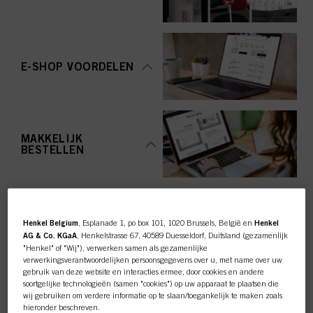
E-SHOP VOORDELEN
MAKKELIJK
BESTELLEN
Henkel Belgium
, Esplanade 1, po box 101, 1020 Brussels, België en
Henkel
AG & Co. KGaA
, Henkelstrasse 67, 40589 Duesseldorf, Duitsland (gezamenlijk
"Henkel" of "Wij"), verwerken samen als gezamenlijke
TOP CATEGORY
verwerkingsverantwoordelijken persoonsgegevens over u, met name over uw
gebruik van deze website en interacties ermee, door cookies en andere
OVERZICHT
soortgelijke technologieën (samen "cookies") op uw apparaat te plaatsen die
wij gebruiken om verdere informatie op te slaan/toegankelijk te maken zoals
hieronder beschreven.