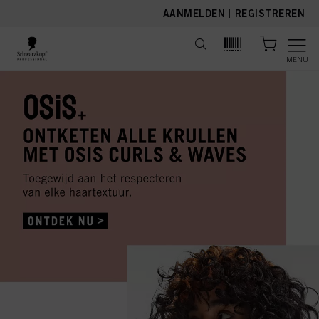
text.skipToContent
text.skipToNavigation
AANMELDEN
|
REGISTREREN
MENU