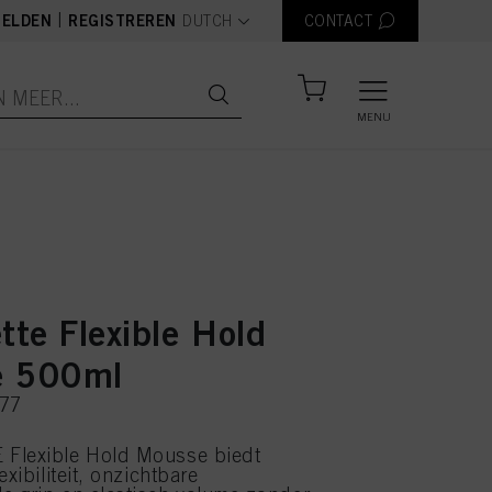
text.language
|
ELDEN
REGISTREREN
DUTCH
CONTACT
MENU
tte Flexible Hold
e 500ml
277
Flexible Hold Mousse biedt
exibiliteit, onzichtbare