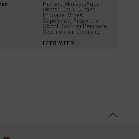
ten
Hairset, Mousse:Aqua
(Water, Eau), Butane,
Propane, VP/VA
Copolymer, Propylene
Glycol, Sodium Benzoate,
Cetrimonium Chloride,
PEG-40 Hydrogenated
Castor Oil,
LEES MEER
Polyquaternium-11,
Panthenol, Parfum
(Fragrance), Lactic Acid,
Phenoxyethanol, Linalool,
Acetyl Cedrene,
Tetramethyl
Acetyloctahydronaphthale
nes, Limonene, Benzyl
Alcohol, Citronellol