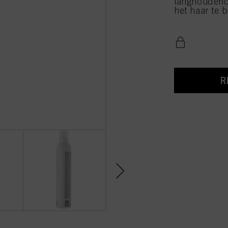
langhoudend
het haar te 
R