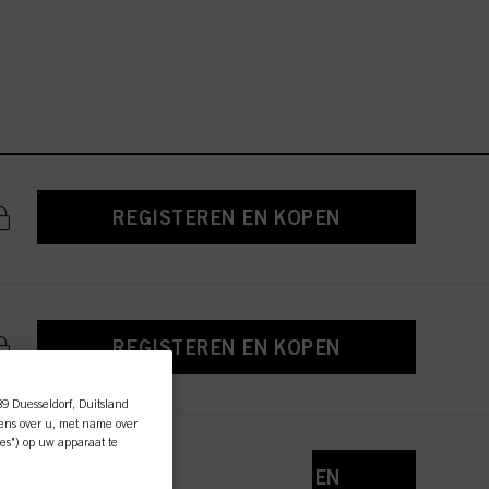
REGISTEREN EN KOPEN
REGISTEREN EN KOPEN
89 Duesseldorf, Duitsland
ens over u, met name over
es") op uw apparaat te
REGISTEREN EN KOPEN