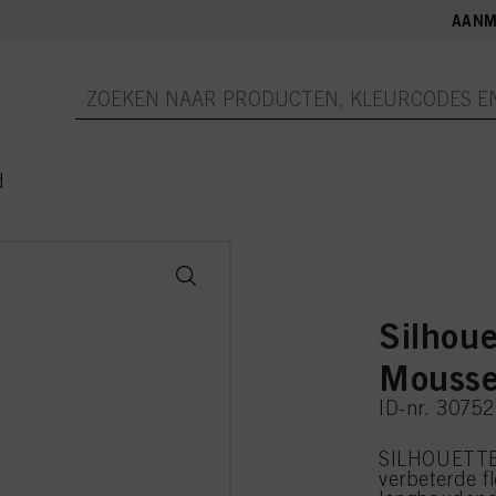
AANM
d
Silhoue
Mouss
ID-nr. 3075
SILHOUETTE 
verbeterde fl