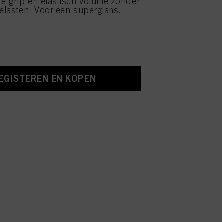
e grip en elastisch volume zonder
belasten. Voor een superglans.
EGISTEREN EN KOPEN