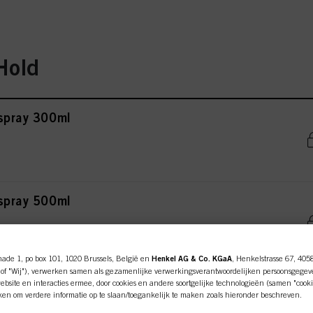
Hold
rspray 300ml
rspray 500ml
nade 1, po box 101, 1020 Brussels, België en
Henkel AG & Co. KGaA
, Henkelstrasse 67, 405
of "Wij"), verwerken samen als gezamenlijke verwerkingsverantwoordelijken persoonsgegev
usse 200ml
bsite en interacties ermee, door cookies en andere soortgelijke technologieën (samen "cooki
iken om verdere informatie op te slaan/toegankelijk te maken zoals hieronder beschreven.