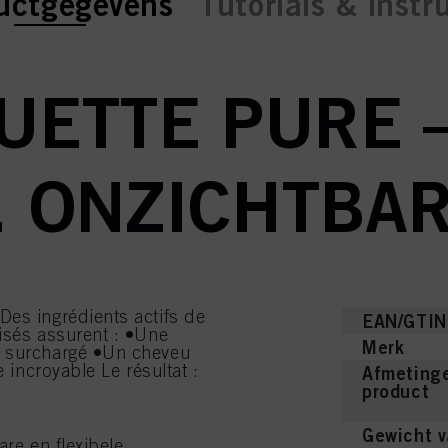
ent tab:
ent tab:
uctgegevens
Tutorials & instr
UETTE PURE 
 ONZICHTBARE
Des ingrédients actifs de
EAN/GTIN
isés assurent : •Une
Merk
n surchargé •Un cheveu
 incroyable Le résultat :
Afmetinge
product
Gewicht v
re en flexibele