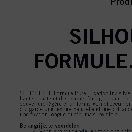
curr
curr
Prod
SILHO
FORMULE.
SILHOUETTE Formule Pure. Fixation Invisible 
haute qualité et des agents filmogènes micron
couverture légère et uniforme •Un cheveu no
qui garde une texture naturelle et une brillance
une fixation longue durée, mais invisible.
Belangrijkste voordelen
Voor langhoudende, en toch onzichtba