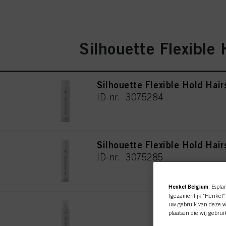
Silhouette Flexible 
Silhouette Flexible Hold Hai
ID-nr. 3075284
Silhouette Flexible Hold Hai
ID-nr. 3075285
Henkel Belgium
, Espla
(gezamenlijk "Henkel" 
Silhouette Flexible Hold Mo
uw gebruik van deze we
plaatsen die wij gebru
ID-nr. 3075280