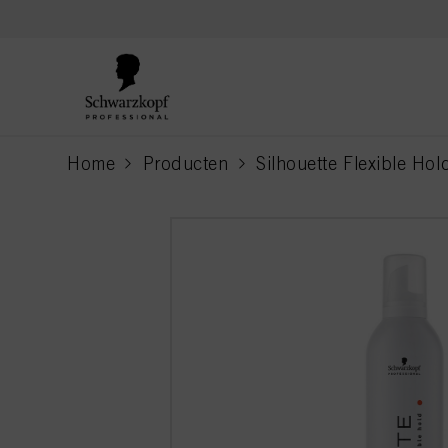
text.skipToContent
text.skipToNavigation
Home
Producten
Silhouette Flexible Hol
current page