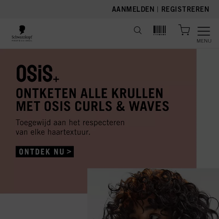
text.skipToContent
text.skipToNavigation
AANMELDEN
|
REGISTREREN
MENU