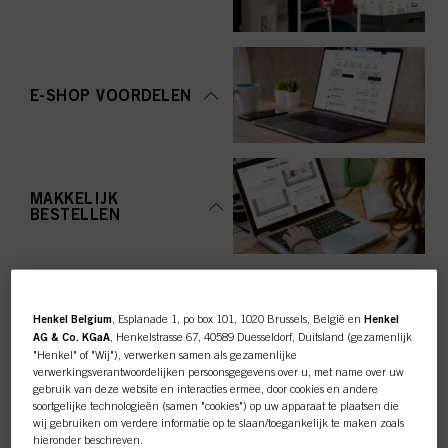
E-SHOP VOORDELEN
MAKKELIJK
BESTELLEN
Henkel Belgium
, Esplanade 1, po box 101, 1020 Brussels, België en
Henkel
AG & Co. KGaA
, Henkelstrasse 67, 40589 Duesseldorf, Duitsland (gezamenlijk
"Henkel" of "Wij"), verwerken samen als gezamenlijke
TOP CATEGORY
verwerkingsverantwoordelijken persoonsgegevens over u, met name over uw
gebruik van deze website en interacties ermee, door cookies en andere
OVERZICHT
soortgelijke technologieën (samen "cookies") op uw apparaat te plaatsen die
wij gebruiken om verdere informatie op te slaan/toegankelijk te maken zoals
hieronder beschreven.