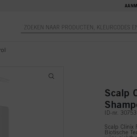
AANM
rol
Scalp C
Shamp
ID-nr. 3075
Scalp Clinix
Biotische Te