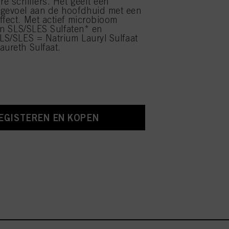
re schilfers. Het geeft een
 gevoel aan de hoofdhuid met een
ffect. Met actief microbioom
van SLS/SLES Sulfaten* en
SLS/SLES = Natrium Lauryl Sulfaat
aureth Sulfaat.
EGISTEREN EN KOPEN