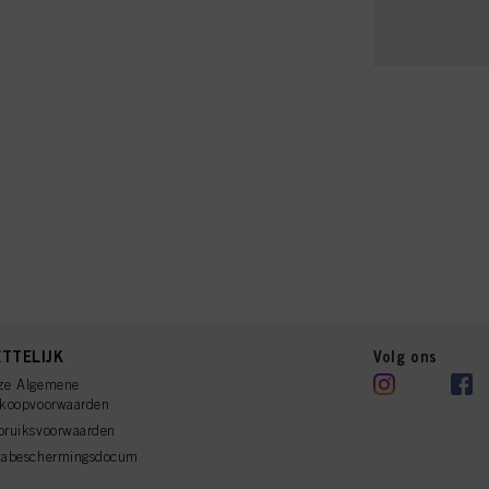
TTELIJK
Volg ons
ze Algemene
rkoopvoorwaarden
bruiksvoorwaarden
tabeschermingsdocum