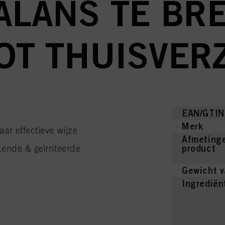
ALANS TE BR
OT THUISVER
EAN/GTIN
Merk
ar effectieve wijze
Afmetinge
product
ende & geïrriteerde
Gewicht v
Ingrediën