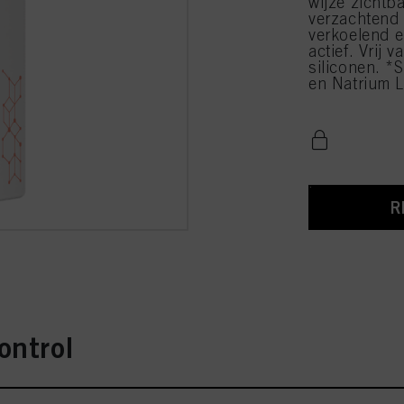
wijze zichtba
verzachtend
verkoelend e
actief. Vrij 
siliconen. *
en Natrium L
R
ontrol