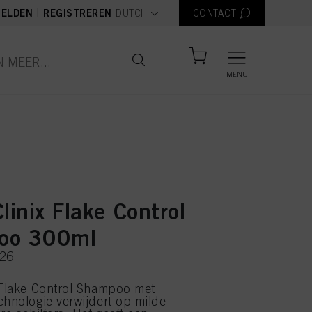
text.language
|
ELDEN
REGISTREREN
DUTCH
CONTACT
MENU
linix Flake Control
oo 300ml
326
 Flake Control Shampoo met
chnologie verwijdert op milde