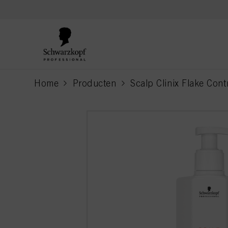
text.skipToContent
text.skipToNavigation
Home
Producten
Scalp Clinix Flake Cont
current page