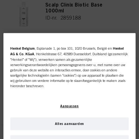
Scalp Clinix Biotic Base
1000ml
ID-nr. 2859188
REGISTEREN EN KOPEN
Henkel Belgium
, Esplanade 1, po box 101, 1020 Brussels, België en
Henkel
AG & Co. KGaA
, Henkelstrasse 67, 40589 Duesseldorf, Duitsland (gezamenlijk
"Henkel" of "Wij"), verwerken samen als gezamenlijke
verwerkingsverantwoordelijken persoonsgegevens over u, met name over uw
Scalp Clinix Pre-Shampoo
gebruik van deze website en interacties ermee, door cookies en andere
soortgelijke technologieën (samen "cookies") op uw apparaat te plaatsen die
Scrub 200ml
wij gebruiken om verdere informatie op te slaan/toegankelijk te maken zoals
ID-nr. 3075313
hieronder beschreven.
Met uw toestemming zullen wij en onze partners (inclusief als afzonderlijke of
gezamenlijke verwerkingsverantwoordelijken voor de verwerking zoals
Aanpassen
aangegeven in onze Gegevensbeschermingsverklaring waarnaar een link in
REGISTEREN EN KOPEN
de voettekst, sectie "Cookies, Pixel, Fingerprints en vergelijkbare
technologieën", ook cookies gebruiken en gegevens over u verwerken om de
prestaties van deze website
te meten en te optimaliseren, om u
Alles aanvaarden
functionaliteiten te bieden die uw gebruik van deze website verbeteren
en/of voor gepersonaliseerde marketing
. Wij zullen uw gebruik van deze
Deze online shop is
Scalp Clinix Flake Control