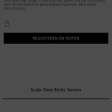
met speciale Scalp Clinix Booster geeft het de hoofdhuid
een verzachtend en gehydrateerd gevoel. Met actief
microbioom.
REGISTEREN EN KOPEN
Scalp Clinix Biotic Service