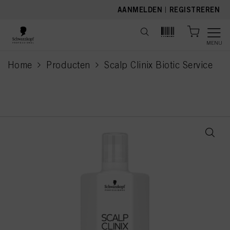
text.skipToContent
text.skipToNavigation
AANMELDEN
|
REGISTREREN
MENU
Home
Producten
Scalp Clinix Biotic Service
current page