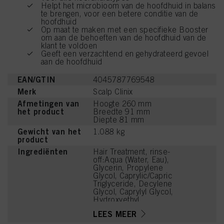
Helpt het microbioom van de hoofdhuid in balans
te brengen, voor een betere conditie van de
hoofdhuid
Op maat te maken met een specifieke Booster
om aan de behoeften van de hoofdhuid van de
klant te voldoen
Geeft een verzachtend en gehydrateerd gevoel
aan de hoofdhuid
EAN/GTIN
4045787769548
Merk
Scalp Clinix
Afmetingen van
Hoogte 260 mm
het product
Breedte 91 mm
Diepte 81 mm
Gewicht van het
1.088 kg
product
Ingrediënten
Hair Treatment, rinse-
off:Aqua (Water, Eau),
Glycerin, Propylene
Glycol, Caprylic/Capric
Triglyceride, Decylene
Glycol, Caprylyl Glycol,
Hydroxyethyl
Acrylate/Sodium
LEES MEER
Acryloyldimethyl Taurate
Copolymer, Squalane, 1,2-