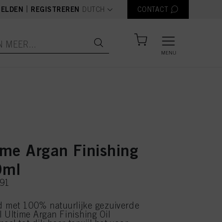
text.language
|
ELDEN
REGISTREREN
DUTCH
CONTACT
MENU
ime Argan Finishing
0ml
391
 met 100% natuurlijke gezuiverde
l Ultime Argan Finishing Oil