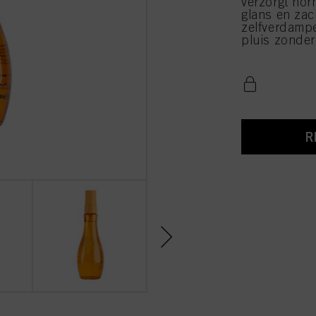
verzorgt norm
glans en zac
zelfverdampe
pluis zonder
R