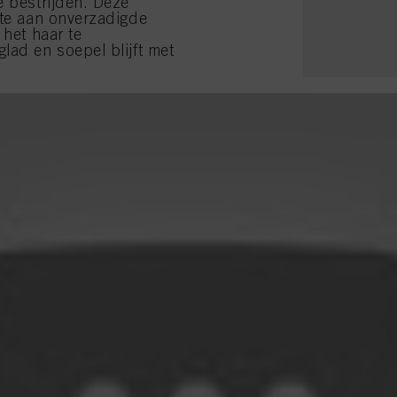
e bestrijden. Deze
lte aan onverzadigde
 het haar te
lad en soepel blijft met