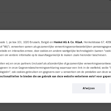
nade 1, po box 101, 1020 Brussels, België en
Henkel AG & Co. KGaA
, Henkelstrasse 67, 405
of "Wij"), verwerken samen als gezamenlijke verwerkingsverantwoordelijken persoonsgegev
ent tab:
ent tab:
uctgegevens
Tutorials & instr
bsite en interacties ermee, door cookies en andere soortgelijke technologieën (samen "cooki
iken om verdere informatie op te slaan/toegankelijk te maken zoals hieronder beschreven.
len wij en onze partners (inclusief als afzonderlijke of gezamenlijke verwerkingsverantwoo
geven in onze Gegevensbeschermingsverklaring waarnaar een link in de voettekst, sectie "Co
ologieën", ook cookies gebruiken en gegevens over u verwerken om de prestaties van deze w
LTIME – VEELZ
unctionaliteiten te bieden die uw gebruik van deze website verbeteren en/of voor gepe
an deze website en uw commerciële interacties met ons (respectievelijk het bedrijf waarvoo
ine shop is exclusief voor prof
nkopen van onze producten op websites van derden bijhouden, onze informatie over bedrijfs
Afwijzen
over u aanmaken die verrijkt kunnen worden met gegevens die van derden en andere website
en voor gepersonaliseerde marketingdoeleinden, met name om reclame-advertenties weer te 
klanten.
 OLIËN ONTW
beeld op basis van uw geïdentificeerde interesses) op deze website en andere (externe) medi
n zijn toegewezen, en om het succes van reclamecampagnes te meten en te optimaliseren.
e over de verwerking van uw gegevens in onze Verklaring Gegevensbescherming waarnaar u 