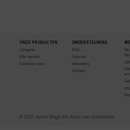
ONZE PRODUCTEN
ONDERSTEUNING
WE
Categorie
FAQ
De
Ve
Alle merken
Tutorials
Ge
Essential Looks
eAcademy
Da
Contact
ent
Geb
Imp
Not
© 2026 Henkel Belgie BV| Alleen voor professionals.