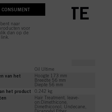
 tijde met werking voor de
RTYPES TE
r meer informatie over de
N CONSUMENT
e over elke cookie
 bent naar
ik van cookies en deze
ACHTEN.
producten voor
kkoord met het gebruik
klik dan op de
ijzen" klikt, worden
link.
4067971053844
Oil Ultime
n van het
Hoogte 173 mm
Breedte 56 mm
Diepte 56 mm
an het product
0.242 kg
ten
Hair Treatment, leave-
on:Dimethicone,
Dimethiconol, Undecane,
Dicaprylyl Ether,