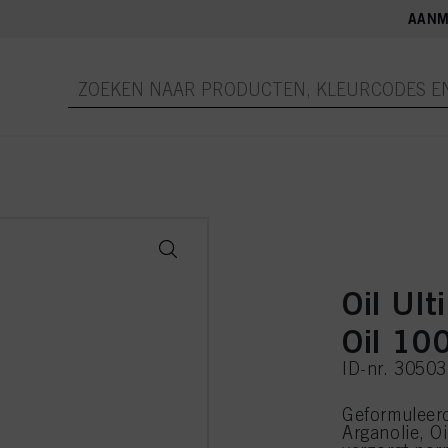
AANM
Oil Ult
Oil 10
ID-nr. 3050
Geformuleerd
Arganolie, Oi