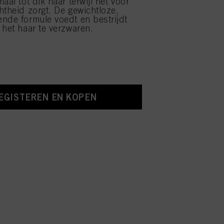
aal tot dik haar terwijl het voor
htheid zorgt. De gewichtloze,
nde formule voedt en bestrijdt
 het haar te verzwaren.
EGISTEREN EN KOPEN