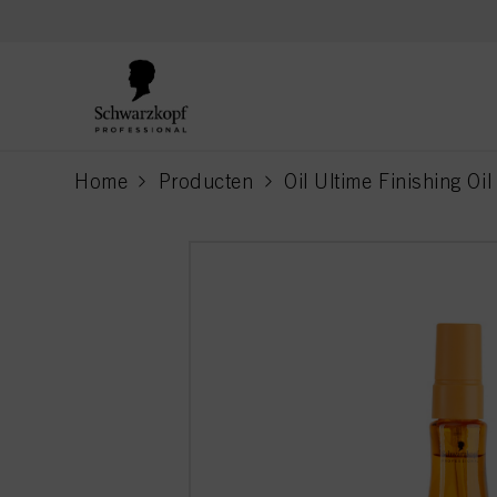
text.skipToContent
text.skipToNavigation
Home
Producten
Oil Ultime Finishing Oil
current page