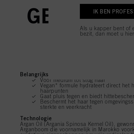
voettekst (sectie "Cook
GEWICHTL
toekomst intrekken door
IK BEN PROFE
cookies die op deze we
raadplegen door hieron
Als u kapper bent of 
Als u op "Cookie-instel
VERLIC
bezit, dan moet u hier
toestaan voor een of m
van cookies en met de 
alleen cookies gebruikt
Belangrijkste voordelen
Voor medium tot stug haar
Vegan* formule hydrateert direct het h
haarpunten
Gaat pluis tegen en biedt hittebesche
Beschermt het haar tegen omgevingss
sterkte en veerkracht
Technologie
Argan Oil (Argania Spinosa Kernel Oil), gewo
Arganboom die voornamelijk in Marokko voork