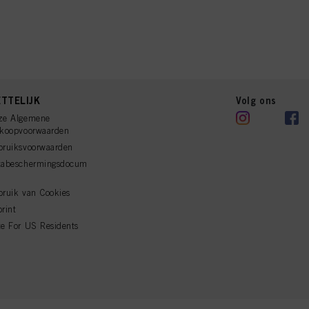
TTELIJK
Volg ons
ze Algemene
rkoopvoorwaarden
bruiksvoorwaarden
tabeschermingsdocum
ruik van Cookies
rint
e For US Residents