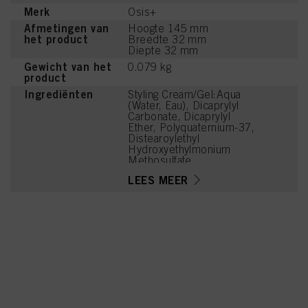
Merk
Osis+
Afmetingen van
Hoogte 145 mm
het product
Breedte 32 mm
Diepte 32 mm
Gewicht van het
0.079 kg
product
Ingrediënten
Styling Cream/Gel:Aqua
(Water, Eau), Dicaprylyl
Carbonate, Dicaprylyl
Ether, Polyquaternium-37,
Distearoylethyl
Hydroxyethylmonium
Methosulfate,
Butyrospermum Parkii
LEES MEER
(Shea) Butter, Parfum
(Fragrance), Cetearyl
Alcohol, Sodium
Benzoate, Linalyl Acetate,
Tetramethyl
Acetyloctahydronaphthale
nes, Isopropyl Alcohol,
Citric Acid, Eucalyptus
Globulus Oil, Terpineol,
Coumarin, Geraniol,
Citronellol