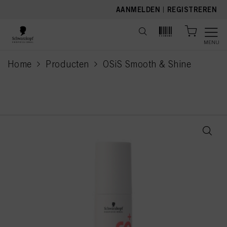
text.skipToContent
text.skipToNavigation
AANMELDEN
|
REGISTREREN
MENU
Home
Producten
OSiS Smooth & Shine
current page