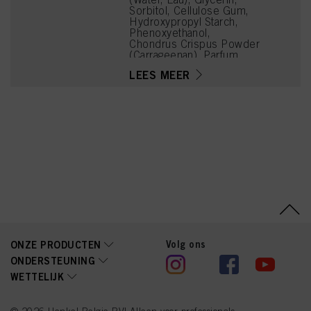
Sorbitol, Cellulose Gum,
Hydroxypropyl Starch,
Phenoxyethanol,
Chondrus Crispus Powder
(Carrageenan), Parfum
(Fragrance), Algin, Citric
LEES MEER
Acid, Ethylhexylglycerin,
Propylene Glycol, Sodium
Hydroxide, Linalyl Acetate,
Tetramethyl
Acetyloctahydronaphthale
nes
Volg ons
ONZE PRODUCTEN
ONDERSTEUNING
WETTELIJK