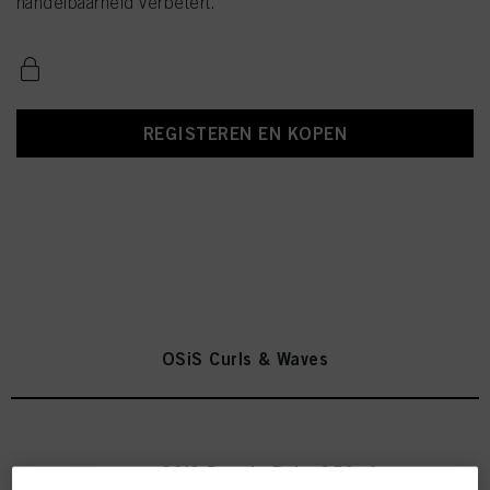
handelbaarheid verbetert.
REGISTEREN EN KOPEN
OSiS Curls & Waves
OSiS Bounty Balm 150ml