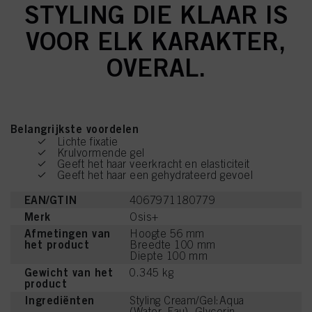
STYLING DIE KLAAR IS
VOOR ELK KARAKTER,
OVERAL.
Belangrijkste voordelen
Lichte fixatie
Krulvormende gel
Geeft het haar veerkracht en elasticiteit
Geeft het haar een gehydrateerd gevoel
EAN/GTIN
4067971180779
Merk
Osis+
Afmetingen van
Hoogte 56 mm
het product
Breedte 100 mm
Diepte 100 mm
Gewicht van het
0.345 kg
product
Ingrediënten
Styling Cream/Gel:Aqua
(Water, Eau), Glycerin,