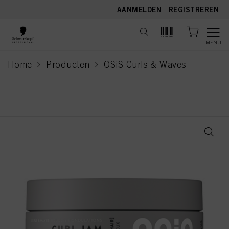
text.skipToContent
text.skipToNavigation
AANMELDEN
|
REGISTREREN
MENU
Home
Producten
OSiS Curls & Waves
current page