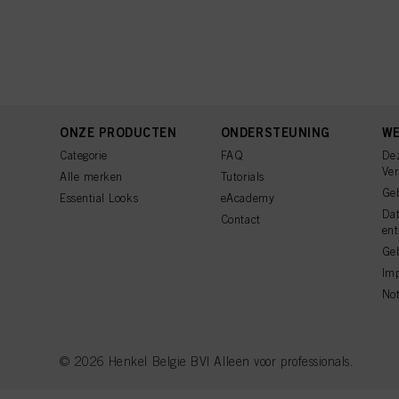
ONZE PRODUCTEN
ONDERSTEUNING
WE
Categorie
FAQ
De
Ve
Alle merken
Tutorials
Ge
Essential Looks
eAcademy
Da
Contact
ent
Geb
Imp
Not
© 2026 Henkel Belgie BV| Alleen voor professionals.