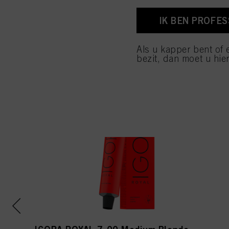
voettekst (sectie "Cook
toekomst intrekken door
IK BEN PROFE
cookies die op deze we
raadplegen door hieron
Als u kapper bent of 
Als u op "Cookie-instel
bezit, dan moet u hier
toestaan voor een of m
van cookies en met de 
alleen cookies gebruikt