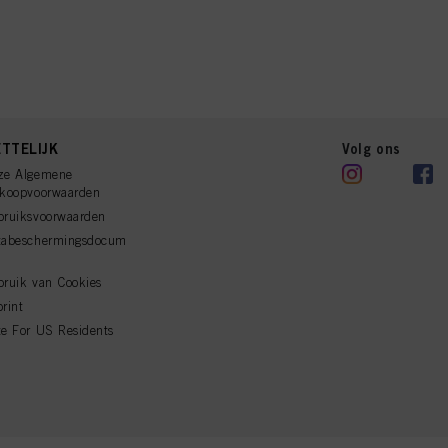
TTELIJK
Volg ons
ze Algemene
rkoopvoorwaarden
bruiksvoorwaarden
tabeschermingsdocum
ruik van Cookies
rint
e For US Residents