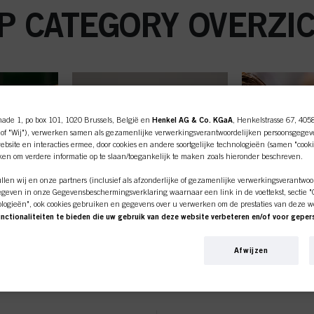
P CATEGORY OVERZI
nade 1, po box 101, 1020 Brussels, België en
Henkel AG & Co. KGaA
, Henkelstrasse 67, 405
of "Wij"), verwerken samen als gezamenlijke verwerkingsverantwoordelijken persoonsgegev
bsite en interacties ermee, door cookies en andere soortgelijke technologieën (samen "cooki
iken om verdere informatie op te slaan/toegankelijk te maken zoals hieronder beschreven.
len wij en onze partners (inclusief als afzonderlijke of gezamenlijke verwerkingsverantwoo
geven in onze Gegevensbeschermingsverklaring waarnaar een link in de voettekst, sectie "Co
ologieën", ook cookies gebruiken en gegevens over u verwerken om de prestaties van deze w
unctionaliteiten te bieden die uw gebruik van deze website verbeteren en/of voor gepe
an deze website en uw commerciële interacties met ons (respectievelijk het bedrijf waarvoo
ine shop is exclusief voor prof
nkopen van onze producten op websites van derden bijhouden, onze informatie over bedrijfs
Afwijzen
over u aanmaken die verrijkt kunnen worden met gegevens die van derden en andere website
en voor gepersonaliseerde marketingdoeleinden, met name om reclame-advertenties weer te 
klanten.
beeld op basis van uw geïdentificeerde interesses) op deze website en andere (externe) medi
n zijn toegewezen, en om het succes van reclamecampagnes te meten en te optimaliseren.
G
STYLING
OMVOR
e over de verwerking van uw gegevens in onze Verklaring Gegevensbescherming waarnaar u 