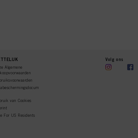
TTELIJK
Volg ons
ze Algemene
rkoopvoorwaarden
bruiksvoorwaarden
tabeschermingsdocum
ruik van Cookies
rint
e For US Residents