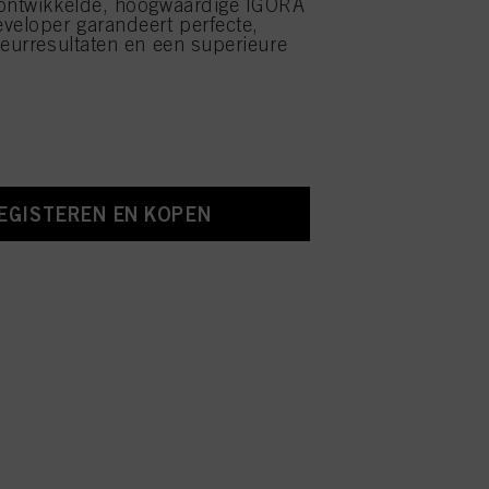
 ontwikkelde, hoogwaardige IGORA
veloper garandeert perfecte,
leurresultaten en een superieure
EGISTEREN EN KOPEN