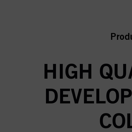
curr
curr
Prod
HIGH QUA
DEVELOP
CO