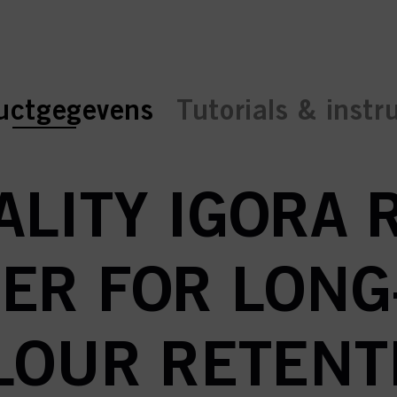
ent tab:
ent tab:
uctgegevens
Tutorials & instr
LITY IGORA 
ER FOR LONG
LOUR RETENT