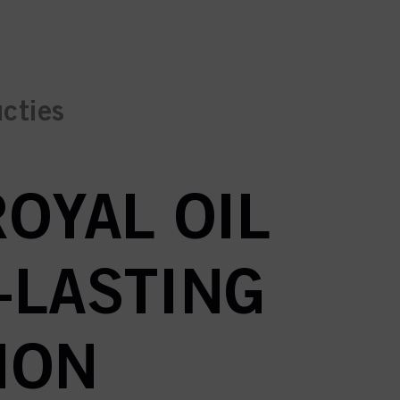
ucties
ROYAL OIL
-LASTING
ION