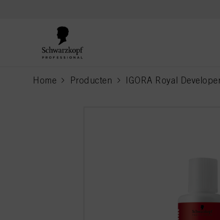
text.skipToContent
text.skipToNavigation
Home
Producten
IGORA Royal Develope
current page