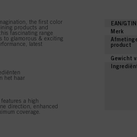
agination, the first color
EAN/GTIN
bining products and
Merk
 this fascinating range
s to glamorous & exciting
Afmetinge
rformance, latest
product
Gewicht v
Ingrediën
ediënten
n het haar
features a high
tone direction, enhanced
maximum coverage.