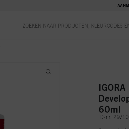
AANM
r
IGORA 
Develo
60ml
ID-nr. 2971