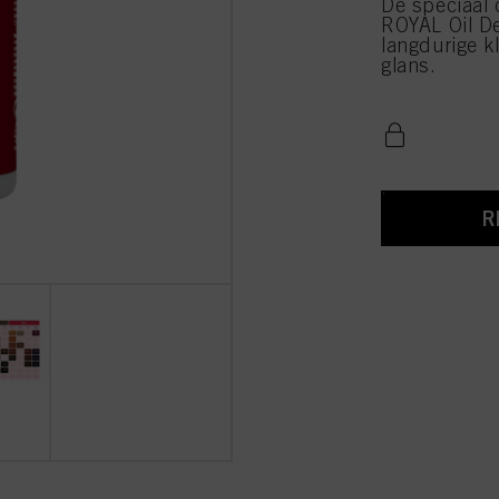
De speciaal
ROYAL Oil De
langdurige k
glans.
R