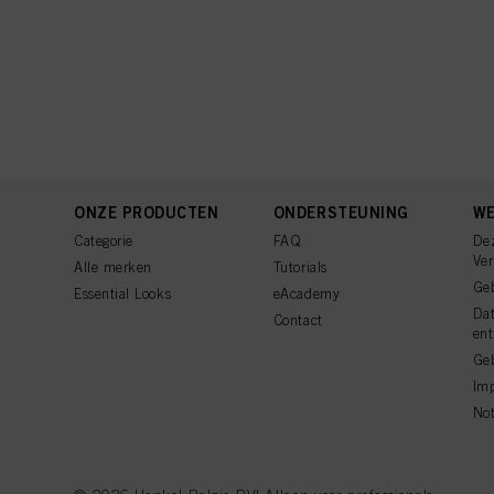
ONZE PRODUCTEN
ONDERSTEUNING
WE
Categorie
FAQ
De
Ve
Alle merken
Tutorials
Ge
Essential Looks
eAcademy
Da
Contact
ent
Geb
Imp
Not