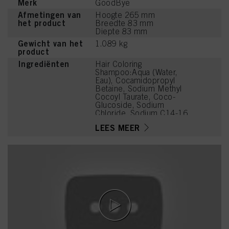
Merk
GoodBye
Afmetingen van
Hoogte 265 mm
het product
Breedte 83 mm
Diepte 83 mm
Gewicht van het
1.089 kg
product
Ingrediënten
Hair Coloring
Shampoo:Aqua (Water,
Eau), Cocamidopropyl
Betaine, Sodium Methyl
Cocoyl Taurate, Coco-
Glucoside, Sodium
Chloride, Sodium C14-16
Olefin Sulfonate, PEG-120
LEES MEER
Methyl Glucose Dioleate,
PEG-7 Glyceryl Cocoate,
Caprylyl/Capryl Glucoside,
Parfum (Fragrance), Citric
Acid, Sodium Benzoate,
PEG-40 Hydrogenated
Castor Oil,
Polyquaternium-10, Glycol
Distearate, Coconut Acid,
Laureth-4, Hydrogenated
Castor Oil, Magnesium
Citrate, Succinic Acid,
Acid Violet 43, Panthenol,