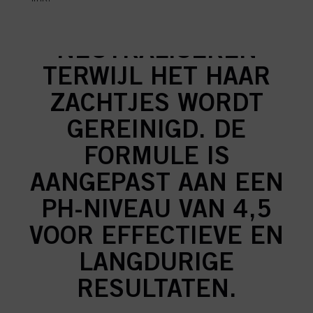
aanvaarden" te klikken, gaat u akkoord met het gebruik van cookies en met
ONDERTONEN TE
de verwerking van uw persoonsgegevens voor alle hierboven vermelde
doeleinden. Als u op "Afwijzen" klikt, worden alleen cookies gebruikt die
NEUTRALISEREN
technisch noodzakelijk zijn om u deze website aan te kunnen bieden..
TERWIJL HET HAAR
ZACHTJES WORDT
GEREINIGD. DE
FORMULE IS
AANGEPAST AAN EEN
PH-NIVEAU VAN 4,5
VOOR EFFECTIEVE EN
LANGDURIGE
RESULTATEN.