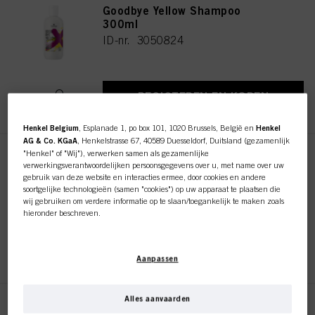
Goodbye Yellow Shampoo
300ml
ID-nr. 3050824
REGISTEREN EN KOPEN
Henkel Belgium
, Esplanade 1, po box 101, 1020 Brussels, België en
Henkel
AG & Co. KGaA
, Henkelstrasse 67, 40589 Duesseldorf, Duitsland (gezamenlijk
"Henkel" of "Wij"), verwerken samen als gezamenlijke
Goodbye Yellow Shampoo
verwerkingsverantwoordelijken persoonsgegevens over u, met name over uw
1000ml
gebruik van deze website en interacties ermee, door cookies en andere
ID-nr. 3050825
soortgelijke technologieën (samen "cookies") op uw apparaat te plaatsen die
wij gebruiken om verdere informatie op te slaan/toegankelijk te maken zoals
hieronder beschreven.
Met uw toestemming zullen wij en onze partners (inclusief als afzonderlijke of
REGISTEREN EN KOPEN
gezamenlijke verwerkingsverantwoordelijken voor de verwerking zoals
Aanpassen
aangegeven in onze Gegevensbeschermingsverklaring waarnaar een link in
de voettekst, sectie "Cookies, Pixel, Fingerprints en vergelijkbare
technologieën", ook cookies gebruiken en gegevens over u verwerken om de
prestaties van deze website
te meten en te optimaliseren, om u
Alles aanvaarden
functionaliteiten te bieden die uw gebruik van deze website verbeteren