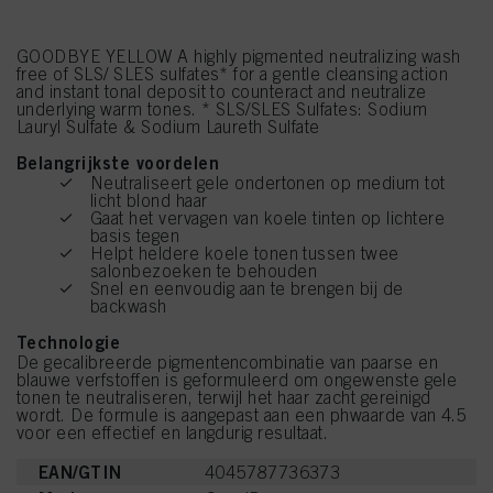
GOODBYE YELLOW A highly pigmented neutralizing wash
free of SLS/ SLES sulfates* for a gentle cleansing action
and instant tonal deposit to counteract and neutralize
underlying warm tones. * SLS/SLES Sulfates: Sodium
Lauryl Sulfate & Sodium Laureth Sulfate
Belangrijkste voordelen
Neutraliseert gele ondertonen op medium tot
licht blond haar
Gaat het vervagen van koele tinten op lichtere
basis tegen
Helpt heldere koele tonen tussen twee
salonbezoeken te behouden
Snel en eenvoudig aan te brengen bij de
backwash
Technologie
De gecalibreerde pigmentencombinatie van paarse en
blauwe verfstoffen is geformuleerd om ongewenste gele
tonen te neutraliseren, terwijl het haar zacht gereinigd
wordt. De formule is aangepast aan een phwaarde van 4.5
voor een effectief en langdurig resultaat.
EAN/GTIN
4045787736373