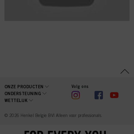
HC Blue No. 12, HC Blue
No. 16, Terpineol,
Dimethyl Phenethyl
Acetate, Sclerocarya
Birrea Seed Oil, Lactic
Acid, Propylene Glycol,
Sodium Acetate, Sodium
Hydroxide
Volg ons
ONZE PRODUCTEN
ONDERSTEUNING
WETTELIJK
© 2026 Henkel Belgie BV| Alleen voor professionals.