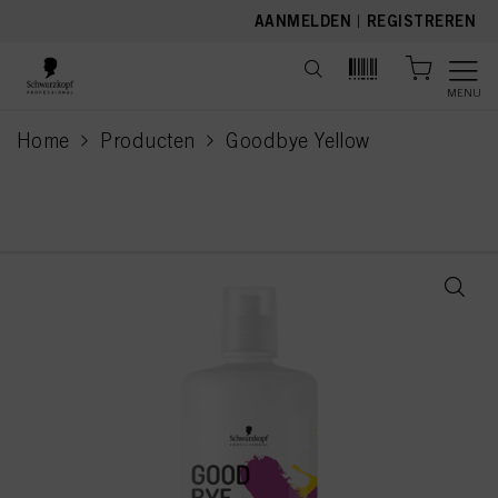
text.skipToContent
text.skipToNavigation
AANMELDEN
|
REGISTREREN
MENU
Home
Producten
Goodbye Yellow
current page