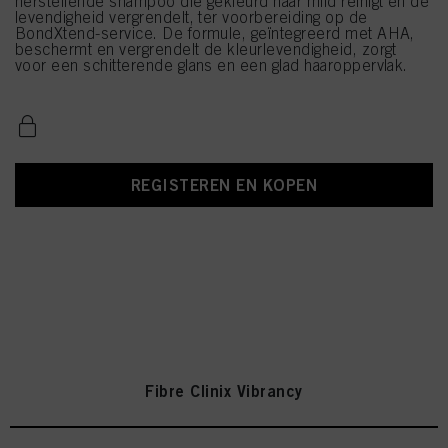
herstellende shampoo die gekleurd haar mild reinigt en de
levendigheid vergrendelt, ter voorbereiding op de
BondXtend-service. De formule, geïntegreerd met AHA,
beschermt en vergrendelt de kleurlevendigheid, zorgt
voor een schitterende glans en een glad haaroppervlak.
REGISTEREN EN KOPEN
Fibre Clinix Vibrancy