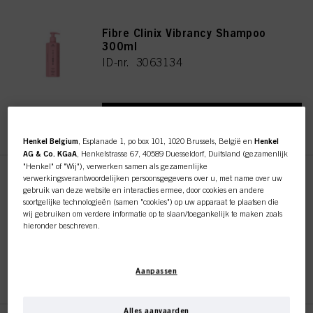
Fibre Clinix Vibrancy Shampoo
300ml
ID-nr. 3063134
REGISTEREN EN KOPEN
Henkel Belgium
, Esplanade 1, po box 101, 1020 Brussels, België en
Henkel
AG & Co. KGaA
, Henkelstrasse 67, 40589 Duesseldorf, Duitsland (gezamenlijk
"Henkel" of "Wij"), verwerken samen als gezamenlijke
verwerkingsverantwoordelijken persoonsgegevens over u, met name over uw
Fibre Clinix Vibrancy Shampoo
gebruik van deze website en interacties ermee, door cookies en andere
1000ml
soortgelijke technologieën (samen "cookies") op uw apparaat te plaatsen die
ID-nr. 3056729
wij gebruiken om verdere informatie op te slaan/toegankelijk te maken zoals
hieronder beschreven.
Met uw toestemming zullen wij en onze partners (inclusief als afzonderlijke of
gezamenlijke verwerkingsverantwoordelijken voor de verwerking zoals
REGISTEREN EN KOPEN
Aanpassen
aangegeven in onze Gegevensbeschermingsverklaring waarnaar een link in
de voettekst, sectie "Cookies, Pixel, Fingerprints en vergelijkbare
technologieën", ook cookies gebruiken en gegevens over u verwerken om de
prestaties van deze website
te meten en te optimaliseren, om u
Alles aanvaarden