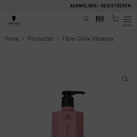
text.skipToContent
text.skipToNavigation
AANMELDEN
|
REGISTREREN
MENU
Home
Producten
Fibre Clinix Vibrancy
current page