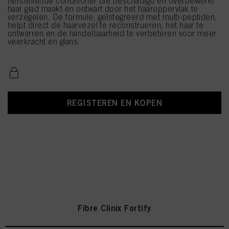
herstellende conditioner die beschadigd en overbewerkt
haar glad maakt en ontwart door het haaroppervlak te
verzegelen. De formule, geïntegreerd met multi-peptiden,
helpt direct de haarvezel te reconstrueren, het haar te
ontwarren en de handelbaarheid te verbeteren voor meer
veerkracht en glans.
REGISTEREN EN KOPEN
Fibre Clinix Fortify