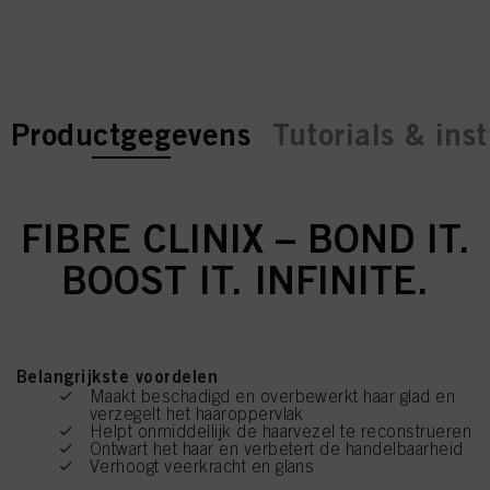
current tab:
current tab:
Productgegevens
Tutorials & inst
FIBRE CLINIX – BOND IT.
BOOST IT. INFINITE.
Belangrijkste voordelen
Maakt beschadigd en overbewerkt haar glad en
verzegelt het haaroppervlak
Helpt onmiddellijk de haarvezel te reconstrueren
Ontwart het haar en verbetert de handelbaarheid
Verhoogt veerkracht en glans