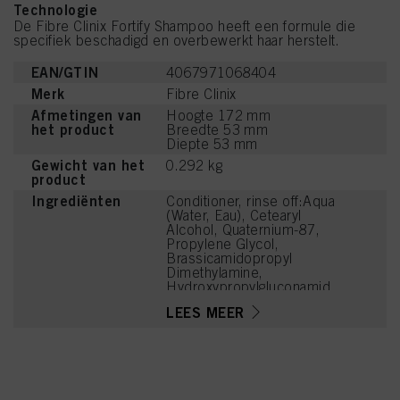
Technologie
De Fibre Clinix Fortify Shampoo heeft een formule die
specifiek beschadigd en overbewerkt haar herstelt.
EAN/GTIN
4067971068404
Merk
Fibre Clinix
Afmetingen van
Hoogte 172 mm
het product
Breedte 53 mm
Diepte 53 mm
Gewicht van het
0.292 kg
product
Ingrediënten
Conditioner, rinse off:Aqua
(Water, Eau), Cetearyl
Alcohol, Quaternium-87,
Propylene Glycol,
Brassicamidopropyl
Dimethylamine,
Hydroxypropylgluconamid
e,
LEES MEER
Hydroxypropylammonium
Gluconate, Guar
Hydroxypropyltrimonium
Chloride, Hydrolyzed
Wheat Protein,
Niacinamide, Isopropyl