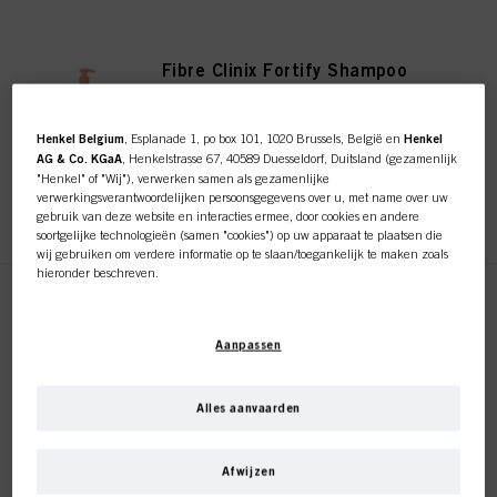
Fibre Clinix Fortify Shampoo
300ml
ID-nr. 3063127
Henkel Belgium
, Esplanade 1, po box 101, 1020 Brussels, België en
Henkel
AG & Co. KGaA
, Henkelstrasse 67, 40589 Duesseldorf, Duitsland (gezamenlijk
"Henkel" of "Wij"), verwerken samen als gezamenlijke
verwerkingsverantwoordelijken persoonsgegevens over u, met name over uw
REGISTEREN EN KOPEN
gebruik van deze website en interacties ermee, door cookies en andere
soortgelijke technologieën (samen "cookies") op uw apparaat te plaatsen die
wij gebruiken om verdere informatie op te slaan/toegankelijk te maken zoals
hieronder beschreven.
Fibre Clinix Fortify Shampoo
Met uw toestemming zullen wij en onze partners (inclusief als afzonderlijke of
1000ml
gezamenlijke verwerkingsverantwoordelijken voor de verwerking zoals
Aanpassen
aangegeven in onze Gegevensbeschermingsverklaring waarnaar een link in
ID-nr. 3056721
de voettekst, sectie "Cookies, Pixel, Fingerprints en vergelijkbare
technologieën", ook cookies gebruiken en gegevens over u verwerken om de
prestaties van deze website
te meten en te optimaliseren, om u
Alles aanvaarden
functionaliteiten te bieden die uw gebruik van deze website verbeteren
REGISTEREN EN KOPEN
Deze online shop is
en/of voor gepersonaliseerde marketing
. Wij zullen uw gebruik van deze
website en uw commerciële interacties met ons (respectievelijk het bedrijf
Afwijzen
waarvoor u werkt) analyseren en op basis daarvan uw aankopen van onze