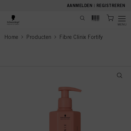
text.skipToContent
text.skipToNavigation
AANMELDEN
|
REGISTREREN
MENU
Home
Producten
Fibre Clinix Fortify
current page