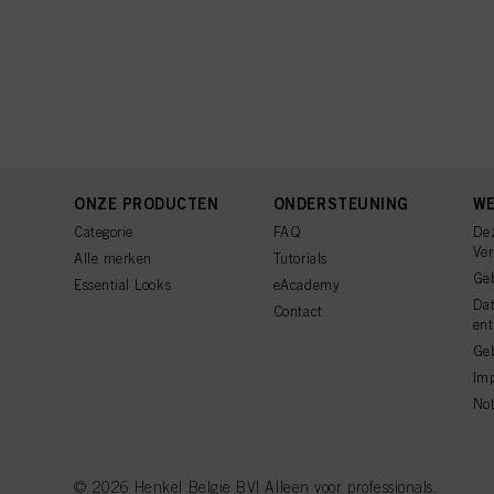
ONZE PRODUCTEN
ONDERSTEUNING
WE
Categorie
FAQ
De
Ve
Alle merken
Tutorials
Ge
Essential Looks
eAcademy
Da
Contact
ent
Geb
Imp
Not
© 2026 Henkel Belgie BV| Alleen voor professionals.