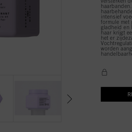
versterken d
haarbanden.
haarbehandel
intensief vo
formule met 
gladheid en 
haar krijgt 
het er zijdez
Vochtregulati
worden aang
handelbaarhe
R