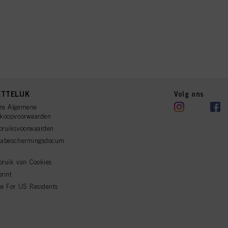
TTELIJK
Volg ons
ze Algemene
rkoopvoorwaarden
bruiksvoorwaarden
tabeschermingsdocum
ruik van Cookies
rint
e For US Residents