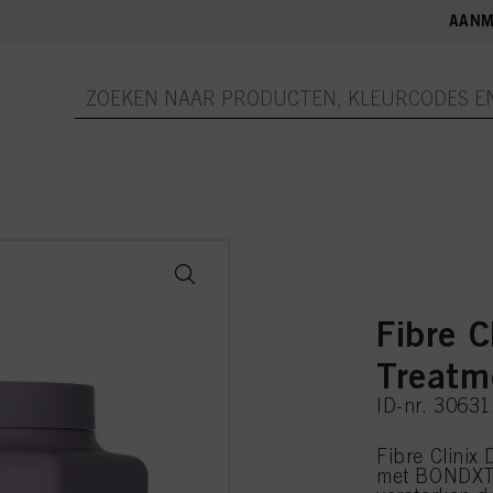
AANM
Fibre C
Treatm
ID-nr. 3063
Fibre Clinix
met BONDXTE