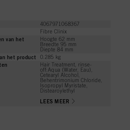
4067971068367
Fibre Clinix
n van het
Hoogte 62 mm
Breedte 95 mm
Diepte 84 mm
an het product
0.285 kg
ten
Hair Treatment, rinse-
off:Aqua (Water, Eau),
Cetearyl Alcohol,
Behentrimonium Chloride,
Isopropyl Myristate,
Distearoylethyl
Hydroxyethylmonium
Methosulfate,
LEES MEER
Stearamidopropyl
Dimethylamine,
Hydroxypropylgluconamid
e,
Hydroxypropylammonium