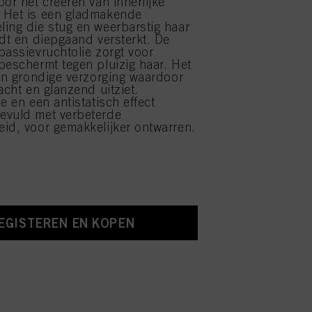
oor het creëren van innerlijke
 Het is een gladmakende
ing die stug en weerbarstig haar
edt en diepgaand versterkt. De
passievruchtolie zorgt voor
beschermt tegen pluizig haar. Het
een grondige verzorging waardoor
acht en glanzend uitziet.
e en een antistatisch effect
evuld met verbeterde
id, voor gemakkelijker ontwarren.
EGISTEREN EN KOPEN