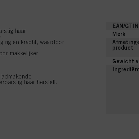
EAN/GTIN
arstig haar
Merk
e
Afmetinge
ging en kracht, waardoor
product
oor makkelijker
Gewicht v
Ingrediën
 gladmakende
rbarstig haar herstelt.