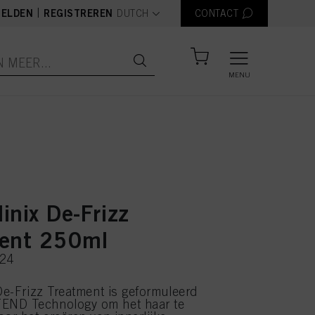
text.language
|
ELDEN
REGISTREREN
DUTCH
CONTACT
MENU
linix De-Frizz
ent 250ml
124
 De-Frizz Treatment is geformuleerd
ND Technology om het haar te