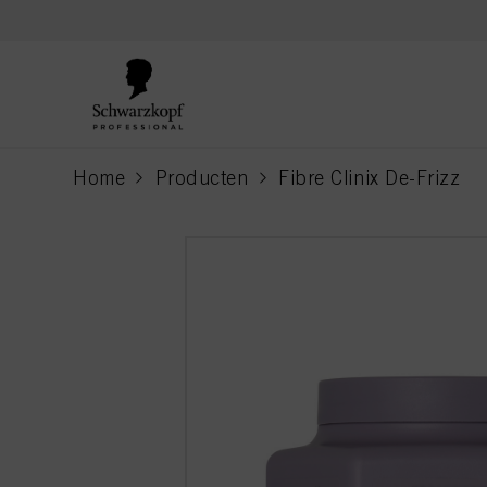
text.skipToContent
text.skipToNavigation
Home
Producten
Fibre Clinix De-Frizz
current page