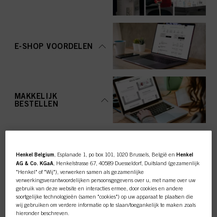
E-SHOP VOORDELEN
MAKKELIJK
BESTELLEN
Henkel Belgium
, Esplanade 1, po box 101, 1020 Brussels, België en
Henkel
AG & Co. KGaA
, Henkelstrasse 67, 40589 Duesseldorf, Duitsland (gezamenlijk
"Henkel" of "Wij"), verwerken samen als gezamenlijke
TOP CATEGORY
verwerkingsverantwoordelijken persoonsgegevens over u, met name over uw
gebruik van deze website en interacties ermee, door cookies en andere
OVERZICHT
soortgelijke technologieën (samen "cookies") op uw apparaat te plaatsen die
wij gebruiken om verdere informatie op te slaan/toegankelijk te maken zoals
hieronder beschreven.