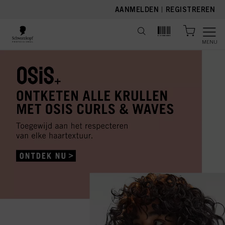
text.skipToContent
text.skipToNavigation
AANMELDEN
|
REGISTREREN
MENU