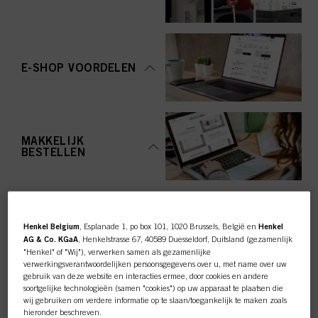
E-SHOP VOORDELEN
MAKKELIJK
BESTELLEN
Henkel Belgium
, Esplanade 1, po box 101, 1020 Brussels, België en
Henkel
AG & Co. KGaA
, Henkelstrasse 67, 40589 Duesseldorf, Duitsland (gezamenlijk
"Henkel" of "Wij"), verwerken samen als gezamenlijke
TOP CATEGORY
verwerkingsverantwoordelijken persoonsgegevens over u, met name over uw
gebruik van deze website en interacties ermee, door cookies en andere
OVERZICHT
soortgelijke technologieën (samen "cookies") op uw apparaat te plaatsen die
wij gebruiken om verdere informatie op te slaan/toegankelijk te maken zoals
hieronder beschreven.