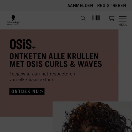
text.skipToContent
text.skipToNavigation
AANMELDEN
|
REGISTREREN
MENU