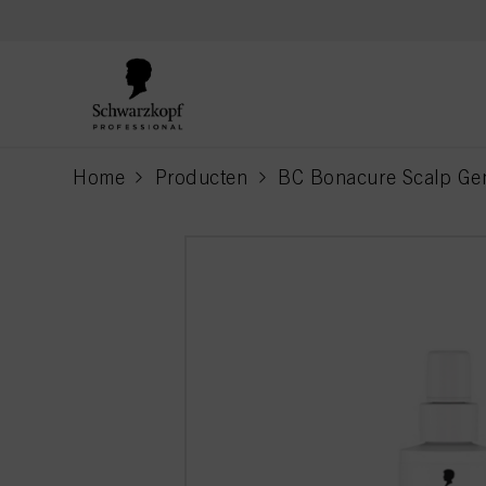
text.skipToContent
text.skipToNavigation
Home
Producten
BC Bonacure Scalp Ge
current page