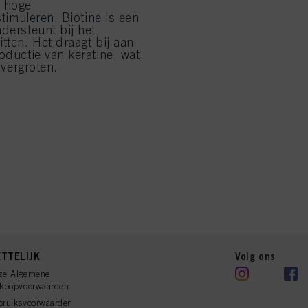
t hoge
stimuleren. Biotine is een
dersteunt bij het
tten. Het draagt bij aan
oductie van keratine, wat
 vergroten.
TTELIJK
Volg ons
ze Algemene
rkoopvoorwaarden
bruiksvoorwaarden