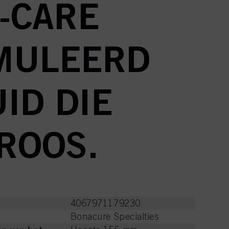
-CARE
MULEERD
ID DIE
 ROOS.
4067971179230
Bonacure Specialties