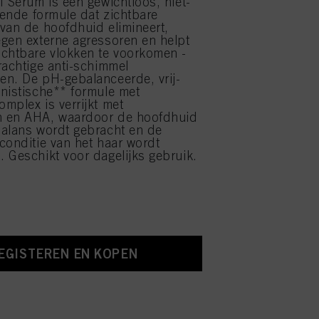
f Serum is een gewichtloos, niet-
llende formule dat zichtbare
van de hoofdhuid elimineert,
gen externe agressoren en helpt
chtbare vlokken te voorkomen -
rachtige anti-schimmel
n. De pH-gebalanceerde, vrij-
nistische** formule met
mplex is verrijkt met
 en AHA, waardoor de hoofdhuid
alans wordt gebracht en de
conditie van het haar wordt
 Geschikt voor dagelijks gebruik.
EGISTEREN EN KOPEN