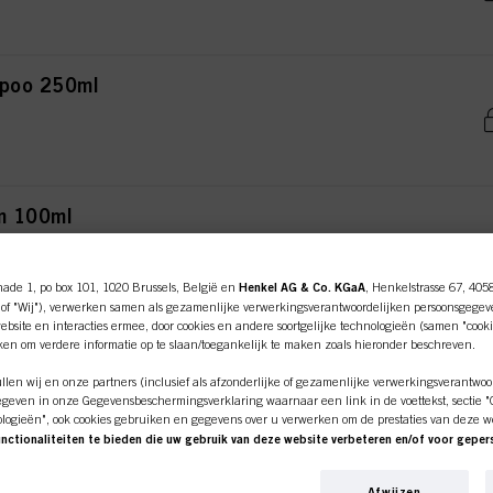
mpoo 250ml
um 100ml
nade 1, po box 101, 1020 Brussels, België en
Henkel AG & Co. KGaA
, Henkelstrasse 67, 405
of "Wij"), verwerken samen als gezamenlijke verwerkingsverantwoordelijken persoonsgegev
bsite en interacties ermee, door cookies en andere soortgelijke technologieën (samen "cooki
ampoo 250ml
iken om verdere informatie op te slaan/toegankelijk te maken zoals hieronder beschreven.
len wij en onze partners (inclusief als afzonderlijke of gezamenlijke verwerkingsverantwoo
geven in onze Gegevensbeschermingsverklaring waarnaar een link in de voettekst, sectie "Co
ologieën", ook cookies gebruiken en gegevens over u verwerken om de prestaties van deze w
unctionaliteiten te bieden die uw gebruik van deze website verbeteren en/of voor gepe
an deze website en uw commerciële interacties met ons (respectievelijk het bedrijf waarvoo
ampoo 1000ml
nkopen van onze producten op websites van derden bijhouden, onze informatie over bedrijfs
Afwijzen