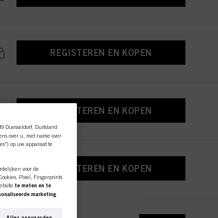
REGISTEREN EN KOPEN
REGISTEREN EN KOPEN
89 Duesseldorf, Duitsland
ens over u, met name over
es") op uw apparaat te
REGISTEREN EN KOPEN
rdelijken voor de
okies, Pixel, Fingerprints
ebsite
te meten en te
rsonaliseerde marketing
.
r u werkt) analyseren en
entiteiten bijhouden en
Alles aanvaarden