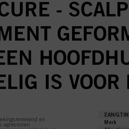
CURE - SCALP
IMENT GEFOR
EEN HOOFDHU
LIG IS VOOR
EAN/GTIN
stekingsremmend en
Merk
e agressoren