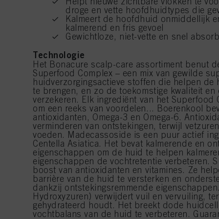
Helpt nieuwe zichtbare vlokken te vo
droge en vette hoofdhuidtypes die gev
Kalmeert de hoofdhuid onmiddellijk e
kalmerend en fris gevoel
Gewichtloze, niet-vette en snel absor
Technologie
Het Bonacure scalp-care assortiment benut de
Superfood Complex – een mix van gewilde su
huidverzorgingsactieve stoffen die helpen de
te brengen, en zo de toekomstige kwaliteit en 
verzekeren. Elk ingrediënt van het Superfood
om een reeks van voordelen... Boerenkool beva
antioxidanten, Omega-3 en Omega-6. Antioxida
verminderen van ontstekingen, terwijl vetzure
voeden. Madecassoside is een puur actief ing
Centella Asiatica. Het bevat kalmerende en 
eigenschappen om de huid te helpen kalmeren,
eigenschappen de vochtretentie verbeteren. 
boost van antioxidanten en vitamines. Ze he
barrière van de huid te versterken en onders
dankzij ontstekingsremmende eigenschappen.
Hydroxyzuren) verwijdert vuil en vervuiling, te
gehydrateerd houdt. Het breekt dode huidcell
vochtbalans van de huid te verbeteren. Guara