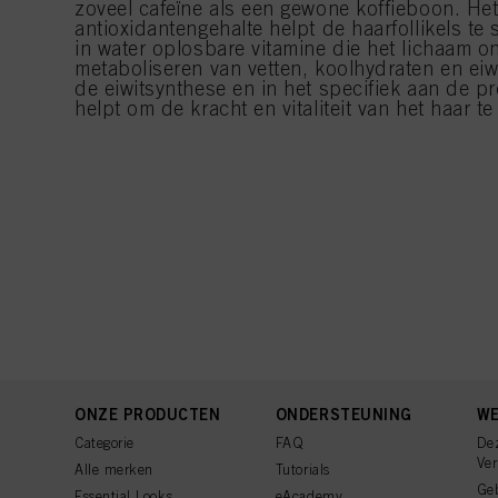
zoveel cafeïne als een gewone koffieboon. He
antioxidantengehalte helpt de haarfollikels te 
in water oplosbare vitamine die het lichaam on
metaboliseren van vetten, koolhydraten en eiwi
de eiwitsynthese en in het specifiek aan de pr
helpt om de kracht en vitaliteit van het haar te
ONZE PRODUCTEN
ONDERSTEUNING
WE
Categorie
FAQ
De
Ve
Alle merken
Tutorials
Ge
Essential Looks
eAcademy