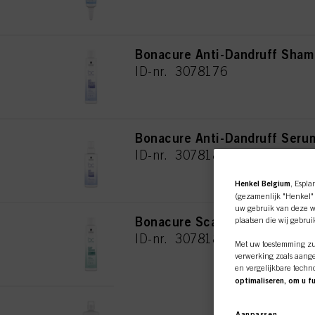
Bonacure Anti-Dandruff Sha
ID-nr. 3078176
Bonacure Anti-Dandruff Ser
ID-nr. 3078182
Henkel Belgium
, Espla
(gezamenlijk "Henkel" 
uw gebruik van deze we
Bonacure Scalp Soothing Sh
plaatsen die wij gebru
ID-nr. 3078181
Met uw toestemming zul
verwerking zoals aange
en vergelijkbare techn
optimaliseren, om u f
Wij zullen uw gebruik v
Bonacure Scalp Soothing Sh
op basis daarvan uw aa
Aanpassen