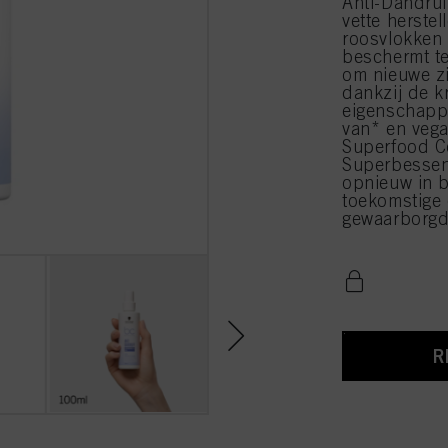
Anti-Dandruf
vette herste
roosvlokken 
beschermt te
om nieuwe zi
dankzij de k
eigenschappe
van* en vega
Superfood Co
Superbessen
opnieuw in b
toekomstige 
gewaarborgd.
R