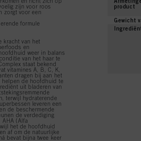
Afmetinge
orkomen en richt zich op
product
oelig zijn voor roos
n zorgt voor een
Gewicht v
berende formule
Ingrediën
 kracht van het
perfoods en
 hoofdhuid weer in balans
conditie van het haar te
 Complex staat bekend
t vitamines A, B, C, K,
nten dragen bij aan het
n helpen de hoofdhuid te
rediënt uit bladeren van
ontstekingsremmende
 terwijl hydraterende
Superbessen leveren een
lpen de beschermende
teunen de verdediging
 AHA (Alfa
rwijl het de hoofdhuid
en af om de natuurlijke
ná bevat bijna twee keer