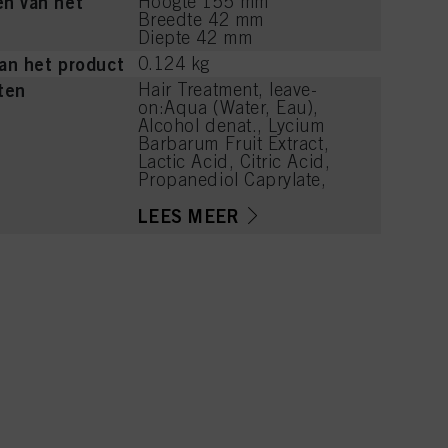
n van het
Hoogte 155 mm
Breedte 42 mm
Diepte 42 mm
an het product
0.124 kg
ten
Hair Treatment, leave-
on:Aqua (Water, Eau),
Alcohol denat., Lycium
Barbarum Fruit Extract,
Lactic Acid, Citric Acid,
Propanediol Caprylate,
Parfum (Fragrance),
Glycerin,
LEES MEER
Tetrahydroxypropyl
Ethylenediamine,
Carbomer, Tocopheryl
Acetate, Niacinamide,
Allantoin, Panthenol,
Citrus Aurantium Peel Oil,
Limonene, Menthol,
Pinene, Sodium Benzoate,
Hydrolyzed Rice Extract,
Alpha-Isomethyl Ionone,
Rose Ketones, Terpineol,
Potassium Sorbate,