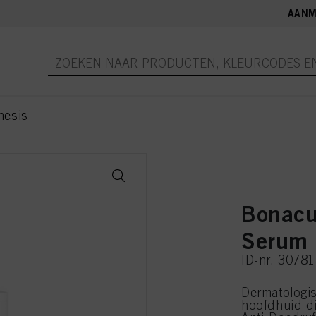
AANM
nesis
Bonacu
Serum
ID-nr. 3078
Dermatologi
hoofdhuid di