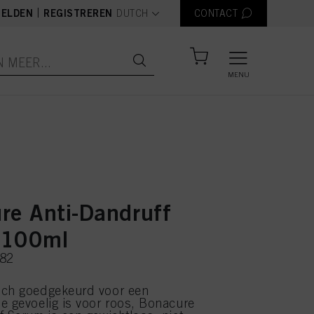
text.language
|
ELDEN
REGISTREREN
DUTCH
CONTACT
MENU
re Anti-Dandruff
 100ml
182
sch goedgekeurd voor een
e gevoelig is voor roos, Bonacure