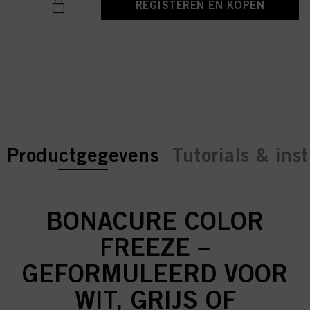
REGISTEREN EN KOPEN
current tab:
current tab:
Productgegevens
Tutorials & inst
BONACURE COLOR
FREEZE –
GEFORMULEERD VOOR
WIT, GRIJS OF