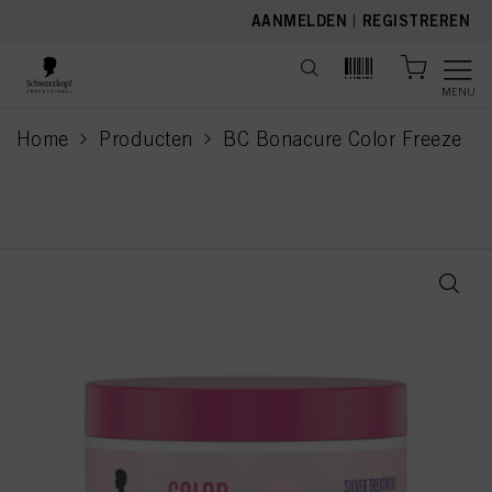
text.skipToContent
text.skipToNavigation
AANMELDEN
|
REGISTREREN
MENU
Home
Producten
BC Bonacure Color Freeze
current page