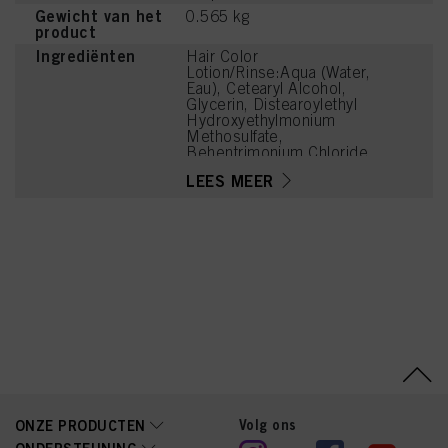
Gewicht van het
0.565 kg
product
Ingrediënten
Hair Color
Lotion/Rinse:Aqua (Water,
Eau), Cetearyl Alcohol,
Glycerin, Distearoylethyl
Hydroxyethylmonium
Methosulfate,
Behentrimonium Chloride,
Isopropyl Myristate,
LEES MEER
Parfum (Fragrance),
Behenamidopropyl
Dimethylamine,
Amodimethicone, Lactic
Acid, Butyrospermum
Parkii (Shea) Butter,
Isopropyl Alcohol, Prunus
Armeniaca (Apricot)
Kernel Oil, Panthenol,
Sodium Benzoate,
Magnesium Citrate,
Tetramethyl
Acetyloctahydronaphthale
nes, Ceteareth-20,
Linalool, Trideceth-10,
Limonene, Citronellol, Soy
Volg ons
ONZE PRODUCTEN
Amino Acids, Wheat