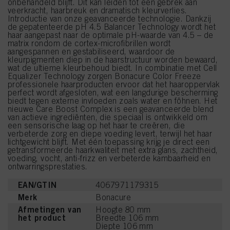
onbehandeld blijft. Dit kan leiden tot een gebrek aan
veerkracht, haarbreuk en dramatisch kleurverlies.
Introductie van onze geavanceerde technologie. Dankzij
de gepatenteerde pH 4.5 Balancer Technology wordt het
haar aangepast naar de optimale pH-waarde van 4.5 – de
matrix rondom de cortex-microfibrillen wordt
aangespannen en gestabiliseerd, waardoor de
kleurpigmenten diep in de haarstructuur worden bewaard,
wat de ultieme kleurbehoud biedt. In combinatie met Cell
Equalizer Technology zorgen Bonacure Color Freeze
professionele haarproducten ervoor dat het haaroppervlak
perfect wordt afgesloten, wat een langdurige bescherming
biedt tegen externe invloeden zoals water en föhnen. Het
nieuwe Care Boost Complex is een geavanceerde blend
van actieve ingrediënten, die speciaal is ontwikkeld om
een sensorische laag op het haar te creëren, die
verbeterde zorg en diepe voeding levert, terwijl het haar
lichtgewicht blijft. Met één toepassing krijg je direct een
getransformeerde haarkwaliteit met extra glans, zachtheid,
voeding, vocht, anti-frizz en verbeterde kambaarheid en
ontwarringsprestaties.
EAN/GTIN
4067971179315
Merk
Bonacure
Afmetingen van
Hoogte 80 mm
het product
Breedte 106 mm
Diepte 106 mm