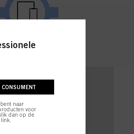
essionele
N CONSUMENT
 bent naar
producten voor
klik dan op de
link.