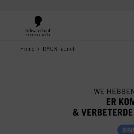
text.skipToContent
text.skipToNavigation
Home
RAQN launch
current page