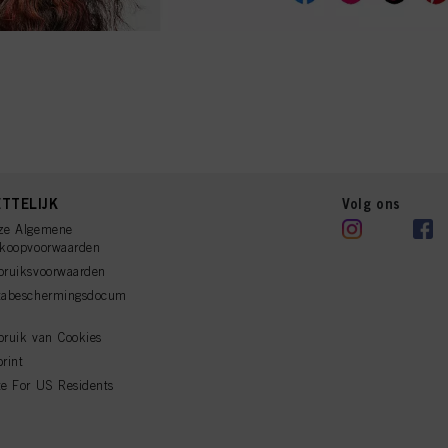
TTELIJK
Volg ons
ze Algemene
rkoopvoorwaarden
bruiksvoorwaarden
tabeschermingsdocum
ruik van Cookies
rint
e For US Residents