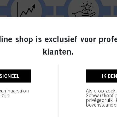
ine shop is exclusief voor prof
klanten.
naar de nieuwe website,
SSIONEEL
IK BE
cturen. Je hoeft je dus
.
een haarsalon
Als u op zoek
n en te versterken, en
 zijn.
Schwarzkopf-
p en alles wat deze te
privégebruik, 
bovenstaande 