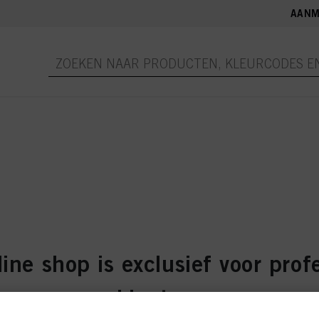
AANM
ine shop is exclusief voor prof
klanten.