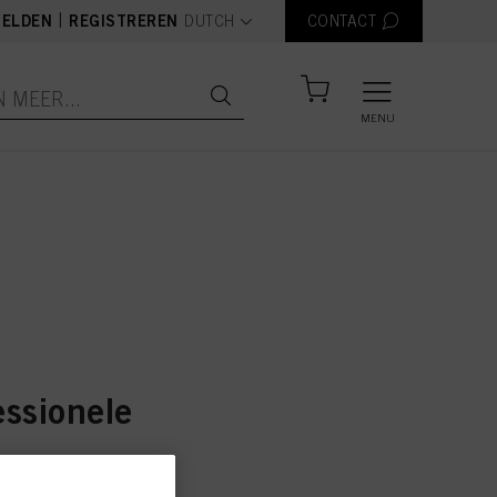
text.language
|
ELDEN
REGISTREREN
DUTCH
CONTACT
MENU
essionele