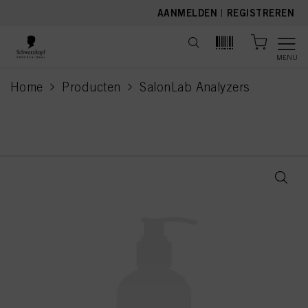
text.skipToContent
text.skipToNavigation
AANMELDEN
|
REGISTREREN
MENU
Home
Producten
SalonLab Analyzers
current page