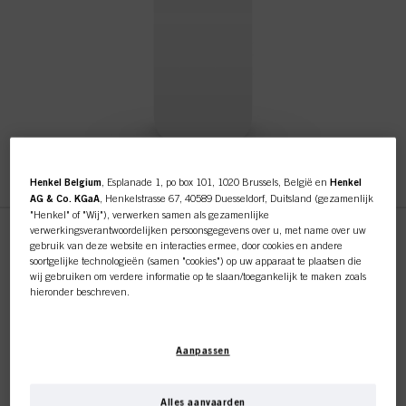
Henkel Belgium
, Esplanade 1, po box 101, 1020 Brussels, België en
Henkel
AG & Co. KGaA
, Henkelstrasse 67, 40589 Duesseldorf, Duitsland (gezamenlijk
"Henkel" of "Wij"), verwerken samen als gezamenlijke
verwerkingsverantwoordelijken persoonsgegevens over u, met name over uw
Deze online shop is
gebruik van deze website en interacties ermee, door cookies en andere
soortgelijke technologieën (samen "cookies") op uw apparaat te plaatsen die
BC Sun Bucket Hat
wij gebruiken om verdere informatie op te slaan/toegankelijk te maken zoals
exclusief voor professionele
hieronder beschreven.
ID-nr. 3111375
klanten.
Met uw toestemming zullen wij en onze partners (inclusief als afzonderlijke of
BC Sun Bucket Hat
gezamenlijke verwerkingsverantwoordelijken voor de verwerking zoals
Aanpassen
aangegeven in onze Gegevensbeschermingsverklaring waarnaar een link in
de voettekst, sectie "Cookies, Pixel, Fingerprints en vergelijkbare
technologieën", ook cookies gebruiken en gegevens over u verwerken om de
prestaties van deze website
te meten en te optimaliseren, om u
Alles aanvaarden