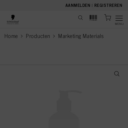
text.skipToContent
text.skipToNavigation
AANMELDEN
|
REGISTREREN
MENU
Home
Producten
Marketing Materials
current page