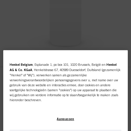
Henkel Belgium
, Esplanade 1, po box 101, 1020 Brussels, België en
Henkel
AG & Co. KGaA
, Henkelstrasse 67, 40589 Duesseldorf, Duitsland (gezamenlijk
"Henkel" of "Wij"), verwerken samen als gezamenlijke
verwerkingsverantwoordelijken persoonsgegevens over u, met name over uw
Authentic Beauty Concept
gebruik van deze website en interacties ermee, door cookies en andere
Deze online shop is
soortgelijke technologieën (samen "cookies") op uw apparaat te plaatsen die
Umbrella
wij gebruiken om verdere informatie op te slaan/toegankelijk te maken zoals
exclusief voor professionele
hieronder beschreven.
ID-nr. 3110780
Met uw toestemming zullen wij en onze partners (inclusief als afzonderlijke of
klanten.
gezamenlijke verwerkingsverantwoordelijken voor de verwerking zoals
Authentic Beauty Concept Umbrella
Aanpassen
aangegeven in onze Gegevensbeschermingsverklaring waarnaar een link in
de voettekst, sectie "Cookies, Pixel, Fingerprints en vergelijkbare
technologieën", ook cookies gebruiken en gegevens over u verwerken om de