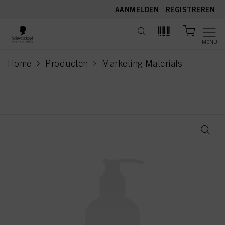
text.skipToContent
text.skipToNavigation
AANMELDEN
|
REGISTREREN
MENU
Home
Producten
Marketing Materials
current page