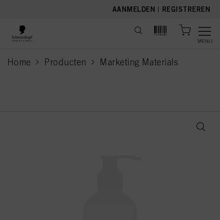
text.skipToContent
text.skipToNavigation
AANMELDEN
|
REGISTREREN
MENU
Home
Producten
Marketing Materials
current page