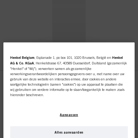
Henkel Belgium
, Esplanade 1, po box 101, 1020 Brussels, België en
Henkel
AG & Co. KGaA
, Henkelstrasse 67, 40589 Duesseldorf, Duitsland (gezamenlijk
"Henkel" of "Wij"), verwerken samen als gezamenlijke
verwerkingsverantwoordelijken persoonsgegevens over u, met name over uw
Deze online shop is
gebruik van deze website en interacties ermee, door cookies en andere
soortgelijke technologieën (samen "cookies") op uw apparaat te plaatsen die
OTP BM RL BW Poster 1/25 FR
wij gebruiken om verdere informatie op te slaan/toegankelijk te maken zoals
exclusief voor professionele
hieronder beschreven.
ID-nr. 3017232
klanten.
Met uw toestemming zullen wij en onze partners (inclusief als afzonderlijke of
gezamenlijke verwerkingsverantwoordelijken voor de verwerking zoals
OTP BM RL BW Poster 1/25 FR
Aanpassen
aangegeven in onze Gegevensbeschermingsverklaring waarnaar een link in
de voettekst, sectie "Cookies, Pixel, Fingerprints en vergelijkbare
technologieën", ook cookies gebruiken en gegevens over u verwerken om de
prestaties van deze website
te meten en te optimaliseren, om u
Alles aanvaarden
IK BEN PROFESSIONEEL
functionaliteiten te bieden die uw gebruik van deze website verbeteren