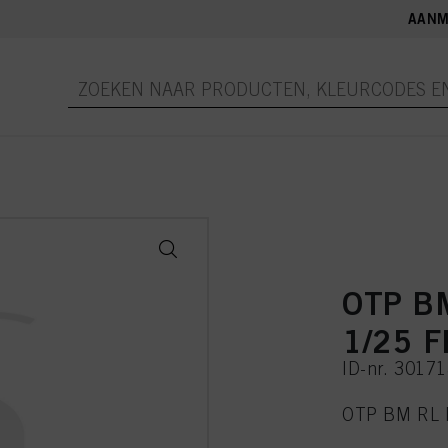
AANM
OTP BM
1/25 F
ID-nr. 3017
OTP BM RL M