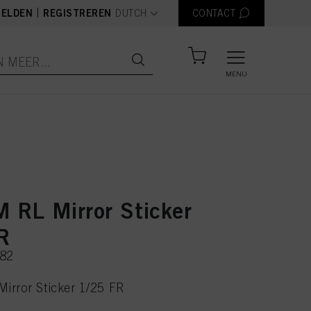
text.language
|
ELDEN
REGISTREREN
DUTCH
CONTACT
MENU
 RL Mirror Sticker
R
182
irror Sticker 1/25 FR