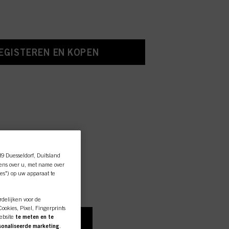
EGISTEREN EN KOPEN
essionele
89 Duesseldorf, Duitsland
ens over u, met name over
es") op uw apparaat te
rdelijken voor de
ucties
okies, Pixel, Fingerprints
ebsite
te meten en te
N CONSUMENT
rsonaliseerde marketing
.