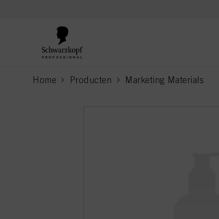
text.skipToContent
text.skipToNavigation
Home
Producten
Marketing Materials
current page