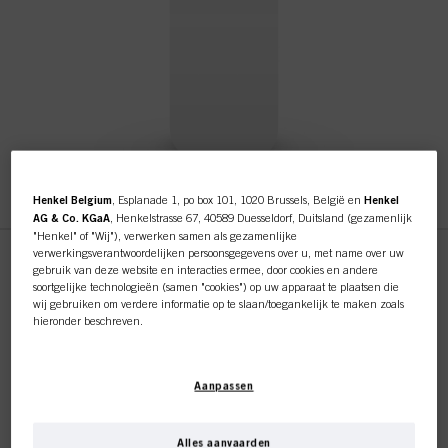
Henkel Belgium
, Esplanade 1, po box 101, 1020 Brussels, België en
Henkel
AG & Co. KGaA
, Henkelstrasse 67, 40589 Duesseldorf, Duitsland (gezamenlijk
"Henkel" of "Wij"), verwerken samen als gezamenlijke
verwerkingsverantwoordelijken persoonsgegevens over u, met name over uw
Deze online shop is
gebruik van deze website en interacties ermee, door cookies en andere
soortgelijke technologieën (samen "cookies") op uw apparaat te plaatsen die
Fibre Clinix Relaunch Service
wij gebruiken om verdere informatie op te slaan/toegankelijk te maken zoals
exclusief voor professionele
hieronder beschreven.
Manual 9/24 NL
klanten.
Met uw toestemming zullen wij en onze partners (inclusief als afzonderlijke of
ID-nr. 2997840
gezamenlijke verwerkingsverantwoordelijken voor de verwerking zoals
Aanpassen
aangegeven in onze Gegevensbeschermingsverklaring waarnaar een link in
Fibre Clinix Relaunch Service Manual 9/24 NL
de voettekst, sectie "Cookies, Pixel, Fingerprints en vergelijkbare
technologieën", ook cookies gebruiken en gegevens over u verwerken om de
prestaties van deze website
te meten en te optimaliseren, om u
Alles aanvaarden