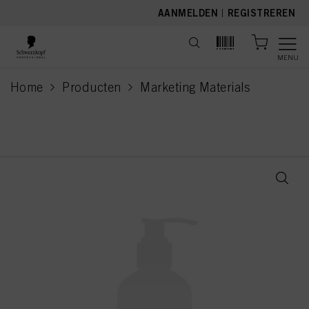
text.skipToContent
text.skipToNavigation
AANMELDEN
|
REGISTREREN
MENU
Home
Producten
Marketing Materials
current page