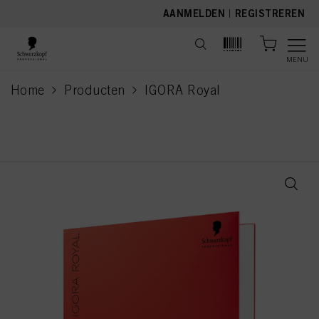
text.skipToContent
text.skipToNavigation
AANMELDEN
|
REGISTREREN
MENU
Home
Producten
IGORA Royal
current page