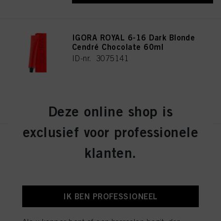
IGORA ROYAL 6-16 Dark Blonde
Cendré Chocolate 60ml
ID-nr. 3075141
REGISTEREN EN KOPEN
Deze online shop is
exclusief voor professionele
IGORA ROYAL 8-19 Light
klanten.
Blonde Cendré Violet 60ml
ID-nr. 3075174
IK BEN PROFESSIONEEL
REGISTEREN EN KOPEN