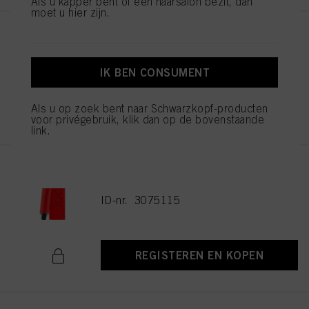
Als u kapper bent of een haarsalon bezit, dan
moet u hier zijn.
IGORA ROYAL Cools 9-19 60ml
ID-nr. 3075087
IK BEN CONSUMENT
REGISTEREN EN KOPEN
Als u op zoek bent naar Schwarzkopf-producten
voor privégebruik, klik dan op de bovenstaande
link.
IGORA ROYAL 5-21 Light Brown
Ash Cendré 60ml
ID-nr. 3075115
REGISTEREN EN KOPEN