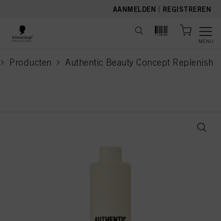
text.skipToContent
text.skipToNavigation
AANMELDEN
|
REGISTREREN
MENU
Producten
Authentic Beauty Concept Replenish
current page