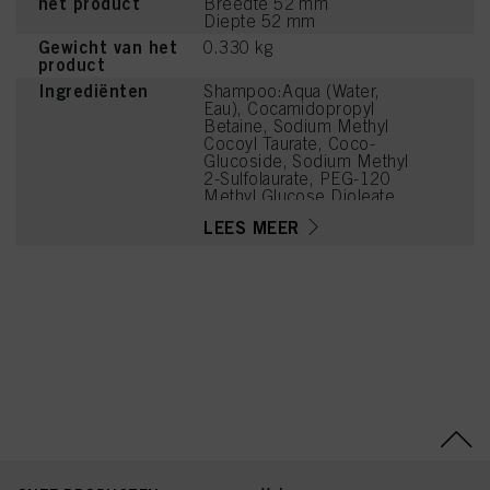
het product
Breedte 52 mm
Diepte 52 mm
Gewicht van het
0.330 kg
product
Ingrediënten
Shampoo:Aqua (Water,
Eau), Cocamidopropyl
Betaine, Sodium Methyl
Cocoyl Taurate, Coco-
Glucoside, Sodium Methyl
2-Sulfolaurate, PEG-120
Methyl Glucose Dioleate,
Butyrospermum Parkii
LEES MEER
(Shea) Butter, Oryza Sativa
(Rice) Extract, Hydrolyzed
Rice Protein, Acer
Saccharum (Sugar Maple)
Extract, Carya Illinoensis
(Pecan) Shell Extract,
Panthenol, Sodium
Chloride, Parfum
(Fragrance),
Caprylyl/Capryl Glucoside,
PEG-7 Glyceryl Cocoate,
Citric Acid, Sodium
Benzoate, Coconut Acid,
Glycol Distearate, PEG-40
Hydrogenated Castor Oil,